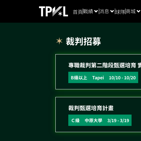
戰績
消息
商城
首頁
球隊
裁判招募
專職裁判第二階段甄選培育 
B級以上
Tapei
10/10
-
10/20
裁判甄選培育計畫
Ｃ級
中原大學
3/19
-
3/19